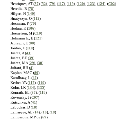
Henriques, AT (
37
),(
52
), (
79
), (
117
), (
119
), (
120
), (
123
), (
124
), (
C02
)
Heredia, B (
78
)
Hilgert, N (
140
)
Hnatyszyn, O (
112
)
Hocsman, P (
70
)
Hodara, K (
106
)
Hoeneisen, M (
C10
)
Hofmann Jr., E (
121
)
Jáuregui, E (
80
)
Jordán, E (
110
)
Juárez, A (
43
)
Juárez, BE (
39
)
Juárez, MA (
29
), (
30
)
Juliani, RH (
4
)
Kaplan, MAC (
89
)
Karolhazy, L (
42
)
Kerber, VA (
117
), (
119
)
Kohn, LK (
134
), (
135
)
Konrath, EL (
37
), (
119
)
Kovensky, J (
C07
)
Kutschker, A (
41
)
Labuckas, D (
18
)
Lamarque, AL (
14
), (
16
), (
18
)
Lampasona, MP de (
69
)