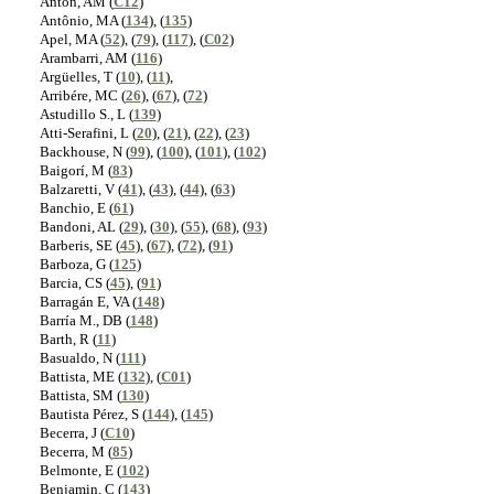
Anton, AM (
C12
)
Antônio, MA (
134
), (
135
)
Apel, MA (
52
), (
79
), (
117
), (
C02
)
Arambarri, AM (
116
)
Argüelles, T (
10
), (
11
),
Arribére, MC (
26
), (
67
), (
72
)
Astudillo S., L (
139
)
Atti-Serafini, L (
20
), (
21
), (
22
), (
23
)
Backhouse, N (
99
), (
100
), (
101
), (
102
)
Baigorí, M (
83
)
Balzaretti, V (
41
), (
43
), (
44
), (
63
)
Banchio, E (
61
)
Bandoni, AL (
29
), (
30
), (
55
), (
68
), (
93
)
Barberis, SE (
45
), (
67
), (
72
), (
91
)
Barboza, G (
125
)
Barcia, CS (
45
), (
91
)
Barragán E, VA (
148
)
Barría M., DB (
148
)
Barth, R (
11
)
Basualdo, N (
111
)
Battista, ME (
132
), (
C01
)
Battista, SM (
130
)
Bautista Pérez, S (
144
), (
145
)
Becerra, J (
C10
)
Becerra, M (
85
)
Belmonte, E (
102
)
Benjamin, C (
143
)