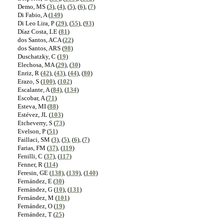
Demo, MS (
3
), (
4
), (
5
), (
6
), (
7
)
Di Fabio, A (
149
)
Di Leo Lira, P (
29
), (
55
), (
93
)
Díaz Costa, LE (
81
)
dos Santos, ACA (
22
)
dos Santos, ARS (
98
)
Duschatzky, C (
19
)
Elechosa, MA (
29
), (
30
)
Enriz, R (
42
), (
43
), (
44
), (
80
)
Erazo, S (
100
), (
102
)
Escalante, A (
84
), (
134
)
Escobar, A (
71
)
Esteva, MI (
88
)
Estévez, JL (
103
)
Etcheverry, S (
73
)
Evelson, P (
51
)
Faillaci, SM (
3
), (
5
), (
6
), (
7
)
Farias, FM (
37
), (
119
)
Fenilli, C (
37
), (
117
)
Fenner, R (
114
)
Feresin, GE (
138
), (
139
), (
140
)
Fernández, E (
30
)
Fernández, G (
10
), (
131
)
Fernández, M (
101
)
Fernández, O (
19
)
Fernández, T (
25
)