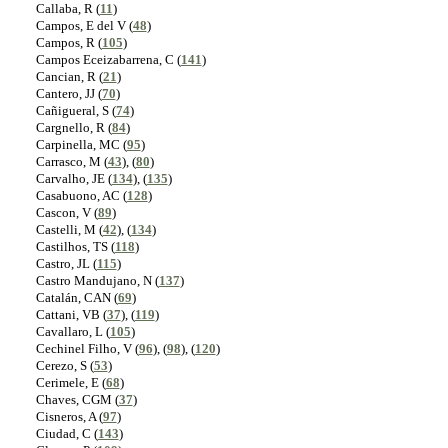
Callaba, R (
11
)
Campos, E del V (
48
)
Campos, R (
105
)
Campos Eceizabarrena, C (
141
)
Cancian, R (
21
)
Cantero, JJ (
70
)
Cañigueral, S (
74
)
Cargnello, R (
84
)
Carpinella, MC (
95
)
Carrasco, M (
43
), (
80
)
Carvalho, JE (
134
), (
135
)
Casabuono, AC (
128
)
Cascon, V (
89
)
Castelli, M (
42
), (
134
)
Castilhos, TS (
118
)
Castro, JL (
115
)
Castro Mandujano, N (
137
)
Catalán, CAN (
69
)
Cattani, VB (
37
), (
119
)
Cavallaro, L (
105
)
Cechinel Filho, V (
96
), (
98
), (
120
)
Cerezo, S (
53
)
Cerimele, E (
68
)
Chaves, CGM (
37
)
Cisneros, A (
97
)
Ciudad, C (
143
)