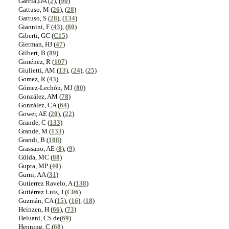
García,DA (
2
), (
90
)
Gattuso, M (
26
), (
28
)
Gattuso, S (
28
), (
134
)
Giannini, F (
43
), (
80
)
Giberti, GC (
C15
)
Gierman, HJ (
47
)
Gilbert, B (
89
)
Giménez, R (
107
)
Giulietti, AM (
13
), (
24
), (
25
)
Gomez, R (
43
)
Gómez-Lechón, MJ (
80
)
González, AM (
78
)
González, CA (
64
)
Gower, AE (
20
), (
22
)
Grande, C (
133
)
Grande, M (
133
)
Grandi, B (
108
)
Grassano, AE (
8
), (
9
)
Güida, MC (
88
)
Gupta, MP (
40
)
Gurni, AA (
31
)
Gutierrez Ravelo, A (
138
)
Gutiérrez Luis, J (
C06
)
Guzmán, CA (
15
), (
16
), (
18
)
Heinzen, H (
66
), (
73
)
Heluani, CS de(
69
)
Henning, C (
68
)