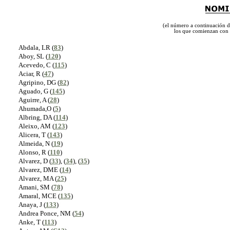
(el número a continuación 
los que comienzan con 
Abdala, LR (
83
)
Aboy, SL (
120
)
Acevedo, C (
115
)
Aciar, R (
47
)
Agripino, DG (
82
)
Aguado, G (
145
)
Aguirre, A (
28
)
Ahumada,O (
5
)
Albring, DA (
114
)
Aleixo, AM (
123
)
Alicera, T (
143
)
Almeida, N (
19
)
Alonso, R (
110
)
Alvarez, D (
33
), (
34
), (
35
)
Alvarez, DME (
14
)
Alvarez, MA (
25
)
Amani, SM (
78
)
Amaral, MCE (
135
)
Anaya, J (
133
)
Andrea Ponce, NM (
54
)
Anke, T (
113
)