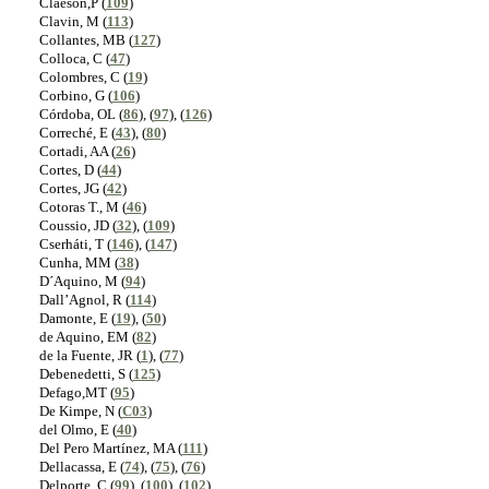
Claeson,P (
109
)
Clavin, M (
113
)
Collantes, MB (
127
)
Colloca, C (
47
)
Colombres, C (
19
)
Corbino, G (
106
)
Córdoba, OL (
86
), (
97
), (
126
)
Correché, E (
43
), (
80
)
Cortadi, AA (
26
)
Cortes, D (
44
)
Cortes, JG (
42
)
Cotoras T., M (
46
)
Coussio, JD (
32
), (
109
)
Cserháti, T (
146
), (
147
)
Cunha, MM (
38
)
D´Aquino, M (
94
)
Dall’Agnol, R (
114
)
Damonte, E (
19
), (
50
)
de Aquino, EM (
82
)
de la Fuente, JR (
1
), (
77
)
Debenedetti, S (
125
)
Defago,MT (
95
)
De Kimpe, N (
C03
)
del Olmo, E (
40
)
Del Pero Martínez, MA (
111
)
Dellacassa, E (
74
), (
75
), (
76
)
Delporte, C (
99
), (
100
), (
102
)