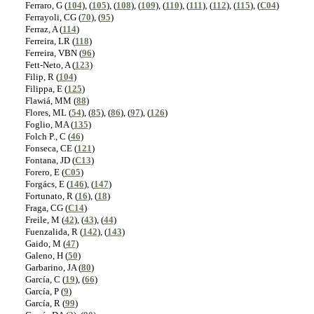
Ferraro, G (
104
), (
105
), (
108
), (
109
), (
110
), (
111
), (
112
), (
115
), (
C04
)
Ferrayoli, CG (
70
), (
95
)
Ferraz, A (
114
)
Ferreira, LR (
118
)
Ferreira, VBN (
96
)
Fett-Neto, A (
123
)
Filip, R (
104
)
Filippa, E (
125
)
Flawiá, MM (
88
)
Flores, ML (
54
), (
85
), (
86
), (
97
), (
126
)
Foglio, MA (
135
)
Folch P., C (
46
)
Fonseca, CE (
121
)
Fontana, JD (
C13
)
Forero, E (
C05
)
Forgács, E (
146
), (
147
)
Fortunato, R (
16
), (
18
)
Fraga, CG (
C14
)
Freile, M (
42
), (
43
), (
44
)
Fuenzalida, R (
142
), (
143
)
Gaido, M (
47
)
Galeno, H (
50
)
Garbarino, JA (
80
)
García, C (
19
), (
66
)
García, P (
9
)
García, R (
99
)