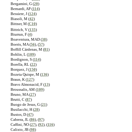
Bergamini, G (
20
)
Bernardi, AP (
114
)
Bessiere, J (
124
)
Biasoli, M (
42
)
Bittner, M (
C10
)
Bittrich,
V (
135
)
Biurrun, F (
4
)
Boaventura, MAD (
38
)
Boeris, MA (
56
), (
57
)
Boffill Cárdenas, M (
81
)
Bohlin, L (
109
)
Bordignon, S (
114
)
Borella, RL (
22
)
Borquez, J (
150
)
Bozeta Quispe, M (
136
)
Braun, K (
127
)
Bravo Almonacid, F (
13
)
Broussalis, AM (
109
)
Bruno, MA (
27
)
Brutti, C (
87
)
Buogo de Jesus, G (
21
)
Busilacchi, H (
28
)
Bustos, D (
47
)
Cabrera, JL (
86
), (
97
)
Caffini, NO (
27
), (
92
), (
116
)
Calixto, JB (
98
)